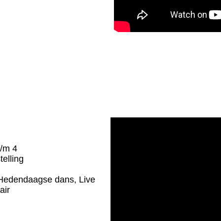
t/m 4
elling
Hedendaagse dans, Live
air