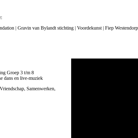
r:
dation | Gravin van Bylandt stichting
| Voordekunst | Fiep Westendorp 
ling Groep 3 t/m 8
se dans en live-muziek
, Vriendschap, Samenwerken,