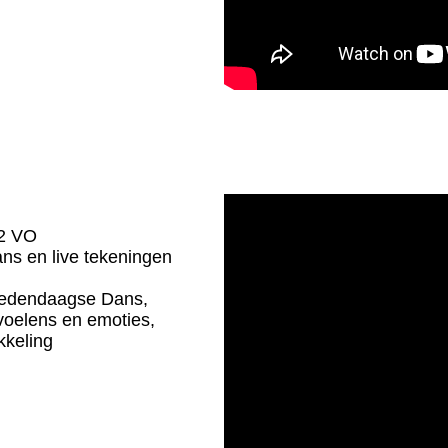
-2 VO
dans en live tekeningen
, Hedendaagse Dans,
evoelens en emoties,
kkeling